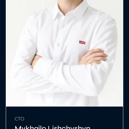
CTO
Mykhailo Lishchyshyn