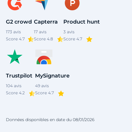
G2 crowd
Capterra
Product hunt
173
avis
17
avis
3
avis
Score
4.7
Score 4.8
Score 4.7
Trustpilot
MySignature
104
avis
49
avis
Score 4.2
Score 4.7
Données disponibles en date du 08/01/2026