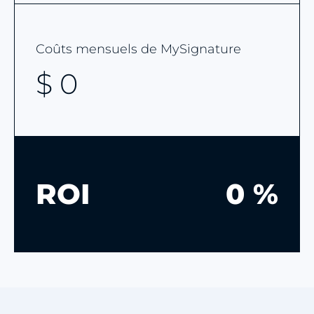
Coûts mensuels de MySignature
$
0
ROI
0 %